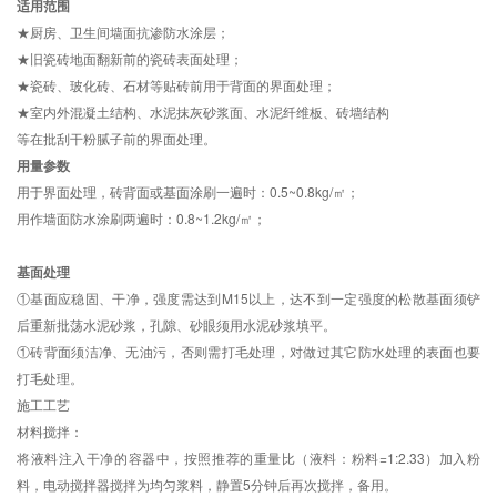
适用范围
★厨房、卫生间墙面抗渗防水涂层；
★旧瓷砖地面翻新前的瓷砖表面处理；
★瓷砖、玻化砖、石材等贴砖前用于背面的界面处理；
★室内外混凝土结构、水泥抹灰砂浆面、水泥纤维板、砖墙结构
等在批刮干粉腻子前的界面处理。
用量参数
用于界面处理，砖背面或基面涂刷一遍时：0.5~0.8kg/㎡；
用作墙面防水涂刷两遍时：0.8~1.2kg/㎡；
基面处理
①基面应稳固、干净，强度需达到M15以上，达不到一定强度的松散基面须铲
后重新批荡水泥砂浆，孔隙、砂眼须用水泥砂浆填平。
①砖背面须洁净、无油污，否则需打毛处理，对做过其它防水处理的表面也要
打毛处理。
施工工艺
材料搅拌：
将液料注入干净的容器中，按照推荐的重量比（液料：粉料=1:2.33）加入粉
料，电动搅拌器搅拌为均匀浆料，静置5分钟后再次搅拌，备用。