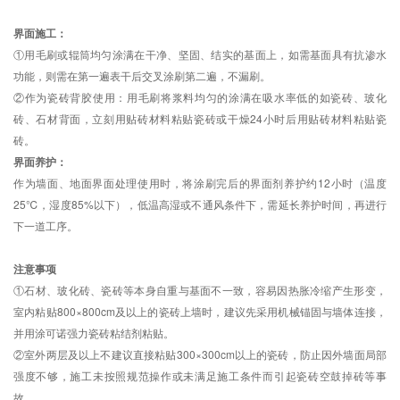
界面施工：
①用毛刷或辊筒均匀涂满在干净、坚固、结实的基面上，如需基面具有抗渗水
功能，则需在第一遍表干后交叉涂刷第二遍，不漏刷。
②作为瓷砖背胶使用：用毛刷将浆料均匀的涂满在吸水率低的如瓷砖、玻化
砖、石材背面，立刻用贴砖材料粘贴瓷砖或干燥24小时后用贴砖材料粘贴瓷
砖。
界面养护：
作为墙面、地面界面处理使用时，将涂刷完后的界面剂养护约12小时（温度
25℃，湿度85%以下），低温高湿或不通风条件下，需延长养护时间，再进行
下一道工序。
注意事项
①石材、玻化砖、瓷砖等本身自重与基面不一致，容易因热胀冷缩产生形变，
室内粘贴800×800cm及以上的瓷砖上墙时，建议先采用机械锚固与墙体连接，
并用涂可诺强力瓷砖粘结剂粘贴。
②室外两层及以上不建议直接粘贴300×300cm以上的瓷砖，防止因外墙面局部
强度不够，施工未按照规范操作或未满足施工条件而引起瓷砖空鼓掉砖等事
故。