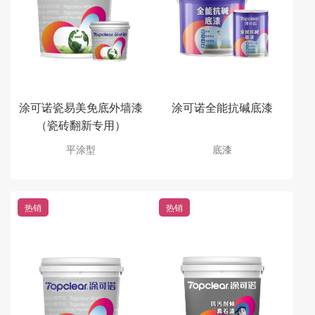
涂可诺瓷易美免底外墙漆
涂可诺全能抗碱底漆
（瓷砖翻新专用）
平涂型
底漆