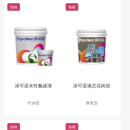
涂可诺水性氟碳漆
涂可诺液态花岗岩
平涂型
厚浆型