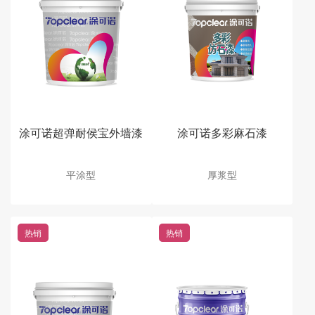
涂可诺超弹耐侯宝外墙漆
涂可诺多彩麻石漆
平涂型
厚浆型