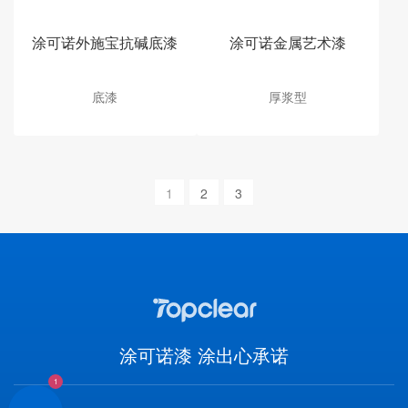
涂可诺外施宝抗碱底漆
涂可诺金属艺术漆
底漆
厚浆型
1
2
3
涂可诺漆 涂出心承诺