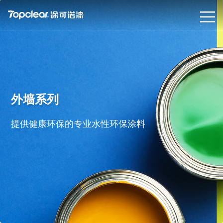
外墙系列
提供健康环保的专业水性环保涂料