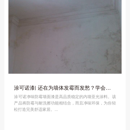
涂可诺漆| 还在为墙体发霉而发愁？学会这几招轻松解决！
涂可诺净味防霉墙面漆是高品质稳定的内墙亚光涂料。该
产品将防霉与耐洗擦功能相结合，而且净味环保，为你轻
松打造完美舒适家居。...