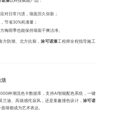
可诺漆
以科技赋能产品：
松应对日常污渍，墙面历久弥新；
，节省30%耗漆量；
南方梅雨季也能保持墙面干爽洁净。
南方防潮、北方抗裂，
涂可诺漆
工程师全程指导施工
生活
2000种潮流色卡数据库，支持AI智能配色系统，一键
莫兰迪、高级感侘寂风，还是童趣撞色设计，
涂可诺
一面墙都成为艺术表达。