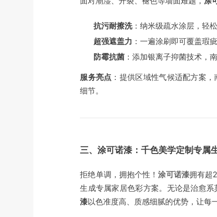
面对潮湿、开裂、褪色等墙面难题，
涂
抗污耐擦洗
：纳米级疏水涂层，轻
超强遮盖力
：一遍涂刷即可覆盖瑕疵
防霉抗菌
：添加银离子抑菌技术，
服务亮点
：提供区域性气候适配方案，
细节。
三、涂可诺漆：千色美学定制专属
拒绝单调，拥抱个性！
涂可诺漆
拥有超
生成专属家居色彩方案。无论是治愈系
漆
以色准度高、质感细腻的优势，让每